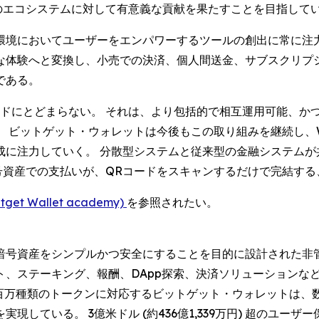
のエコシステムに対して有意義な貢献を果たすことを目指して
境においてユーザーをエンパワーするツールの創出に常に注力し
な体験へと変換し、小売での決済、個人間送金、サブスクリプ
である。
ードにとどまらない。 それは、より包括的で相互運用可能、か
 ビットゲット・ウォレットは今後もこの取り組みを継続し、
成に注力していく。 分散型システムと従来型の金融システムが
暗号資産での支払いが、QRコードをスキャンするだけで完結す
 Wallet academy)
を参照されたい。
号資産をシンプルかつ安全にすることを目的に設計された非管理
ト、ステーキング、報酬、DApp探索、決済ソリューションな
百万種類のトークンに対応するビットゲット・ウォレットは、数百
している。 3億米ドル (約436億1,339万円) 超のユ