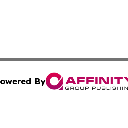
owered By
ubmit Press Release
Terms & Conditions
Copyright/DMCA
. dba Affinity Group Publishing & Business Network Mauri