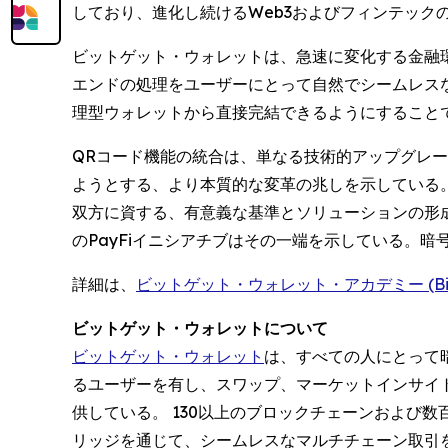
しており、進化し続けるWeb3およびフィンテック
ビットゲット・ウォレットは、急速に変化する金融環
エンドの処理をユーザーにとって自然でシームレス
理型ウォレットから直接完結できるようにすること
QRコード機能の統合は、単なる技術的アップグレ
ようとする、より本質的な変革の兆しを示している。
双方に資する、有意義な基準とソリューションの形
のPayFiイニシアチブはその一端を示している。
詳細は、
ビットゲット・ウォレット・アカデミー (Bitget
ビットゲット・ウォレットについて
ビットゲット・ウォレット
は、すべての人にとって暗
るユーザーを有し、スワップ、マーケットインサイ
供している。 130以上のブロックチェーンおよび数
リッジを通じて、シームレスなマルチチェーン取引を実現