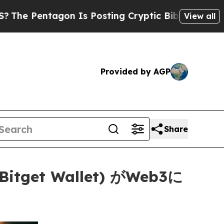
tagon Is Posting Cryptic Biblical Messages on S
View all
Provided by AGP
Share
t Wallet) がWeb3に