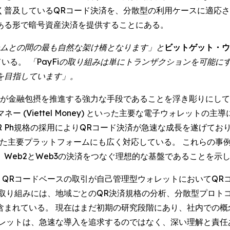
普及しているQRコード決済を、分散型の利用ケースに適応させ
ある形で暗号資産決済を提供することにある。
テムとの間の最も自然な架け橋となります」と
ビットゲット・ウ
ている。
「PayFiの取り組みは単にトランザクションを可能
を目指しています」。
金融包摂を推進する強力な手段であることを浮き彫りにしている。 
ル・マネー (Viettel Money) といった主要な電子ウォレット
R Ph規格の採用によりQRコード決済が急速な成長を遂げてお
a) といった主要プラットフォームにも広く対応している。 これら
Web2とWeb3の決済をつなぐ理想的な基盤であることを示
は、QRコードベースの取引が自己管理型ウォレットにおいてQ
の取り組みには、地域ごとのQR決済規格の分析、分散型プロト
含まれている。 現在はまだ初期の研究段階にあり、社内での概
ォレットは、急速な導入を追求するのではなく、深い理解と責任