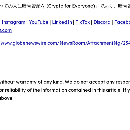
人に暗号資産を (Crypto for Everyone)」であり
。
|
Instagram
|
YouTube
|
LinkedIn
|
TikTok
|
Discord
|
Faceb
t.com
//www.globenewswire.com/NewsRoom/AttachmentNg/234
without warranty of any kind. We do not accept any responsib
r reliability of the information contained in this article. I
 above.