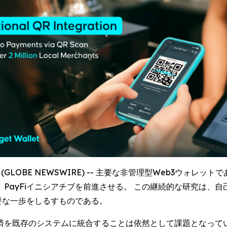
5 (GLOBE NEWSWIRE) -- 主要な非管理型Web3ウォレット
PayFiイニシアチブを前進させる。 この継続的な研究は、
要な一歩をしるすものである。
を既存のシステムに統合することは依然として課題となっている