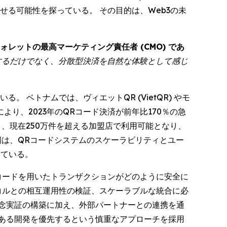
る可能性を探っている。 その目的は、Web3の未
ォレットの最高マーケティング責任者 (CMO) であ
にするだけでなく、分散型決済を自然な体験として感じ
ベトナムでは、ヴィエットQR (VietQR) やモ
の主導により、2023年のQRコード決済が前年比170％の急
り、現在250万件を超える加盟店で利用可能となり、
の事例は、QRコードシステムのスケーラビリティとユー
している。
Rコードを用いたトランザクションがどのように安全に
コルとの相互運用性の検証、スケーラブルな統合に必
念実証の構築に加え、外部パートナーとの連携を通
ある開発を優先するという慎重なアプローチを採用