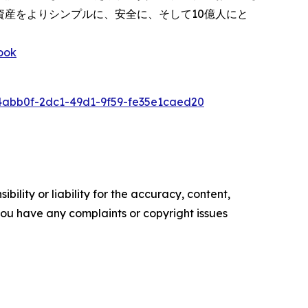
、暗号資産をよりシンプルに、安全に、そして10億人にと
ook
abb0f-2dc1-49d1-9f59-fe35e1caed20
ility or liability for the accuracy, content,
f you have any complaints or copyright issues