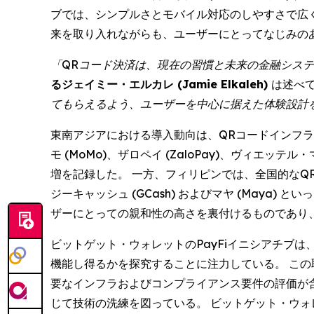
ブでは、シンプルさとモバイル対応のしやすさで広く
来を取り入れながらも、ユーザーにとってなじみの
「QRコード決済は、現在の習慣と未来の金融シス
るジェイミー・エルカレ (Jamie Elkaleh)
は述べ
てもらえるよう、ユーザーを中心に据えた体験設計
東南アジアにおける導入動向は、QRコードインフラが
モ (MoMo)、ザロペイ (ZaloPay)、ヴィエッテ
増を記録した。 一方、フィリピンでは、全国的なQ
ジーキャッシュ (GCash) およびマヤ (May
ザーにとっての親和性の高さを裏付けるものであり、
ビットゲット・ウォレットのPayFiイニシアチブ
機能し得るかを探究することに注力している。 こ
要なインフラおよびコンプライアンス要件の評価が
じて技術の洗練を図っている。 ビットゲット・ウ