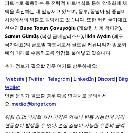
파트너로 활동하는 등 전략적 파트너십을 통해 암호화폐 채
택을 촉진하는 데 앞장서고 있으며, 동부, 동남아 및 중남미
시장에서의 역할도 담당하고 있습니다, 또한 터키 국가대표
선수인
Buse Tosun Çavu
ş
o
ğ
lu
(레슬링 세계 챔피언),
Samet Gümü
ş
(복싱 금메달리스트),
İ
lkin Ayd
ı
n
(배구
국가대표)의 글로벌 파트너로서 글로벌 커뮤니티가 암호화
폐의 미래를 수용하도록 영감을 불어넣고 있습니다.
추가 정보가 필요할 경우 여기를 방문하세요:
Website
|
Twitter
|
Telegram
|
LinkedIn
|
Discord
|
Bitget
Wallet
언론 문의가 필요할 경우 다음 연락처로 문의하세
요:
media@bitget.com
위험 경고: 디지털 자산 가격은 언제나 변동 가능하며 가격
변동성이 발생할 수 있다. 손실 감당이 가능한 수준의 금액