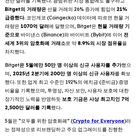
천만 달러를 기록했다. 광범위한 시장 통합에도 불구하고
Bitget의 거래량은
선물 거래의 26% 증가에 힘입어
21%
급증했다
. 코인게코 (Coingecko) 데이터에 따르면 현물 거
래량은
1070억 달러
에 달했으며, Bitget은
현물 거래량 기
준으로
바이낸스 (Binance)와 바이비트 (Bybit)에 이어
전
세계 3위의 암호화폐 거래소
로 약
8.9%의 시장 점유율
을
차지했다.
Bitget
은 5월에만 50만 명 이상의 신규 사용자를 추가
했으
며
, 2025년 2분기에 200만 명 이상의 신규 사용자
를 확보
했다. 또한 업계 최고 수준인 192%의 예치금 (준비금) 증명
비율을 기록했으며, 투명성, 자산 보안, 사용자 보호에 대한
장기적인 노력을 반영하듯
보호 기금은 사상 최고치인 7억
2,500만 달러를 기록
했다.
5월은 “모두를 위한 암호화폐” (
Crypto for Everyone
)라
는 정체성으로 리브랜딩하고 주요 업그레이드를 진행한