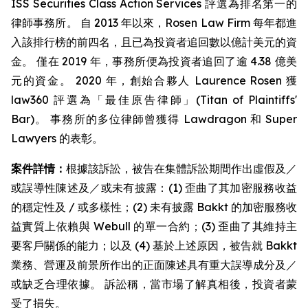
ISS Securities Class Action Services 評選為排名第一的
律師事務所。 自 2013 年以來，Rosen Law Firm 每年都進
入該排行榜的前四名，且已為投資者追回數以億計美元的資
金。 僅在 2019 年，事務所便為投資者追回了逾 4.38 億美
元的資金。 2020 年，創始合夥人 Laurence Rosen 獲
law360 評選為「最佳原告律師」(Titan of Plaintiffs'
Bar)。 事務所的多位律師曾獲得 Lawdragon 和 Super
Lawyers 的表彰。
案件詳情：
根據該訴訟，被告在集體訴訟期間作出虛假及／
或誤導性陳述及／或未有披露：(1) 歪曲了其加密服務收益
的穩定性及 / 或多樣性；(2) 未有披露 Bakkt 的加密服務收
益實質上依賴與 Webull 的單一合約；(3) 歪曲了其維持主
要客戶關係的能力；以及 (4) 基於上述原因，被告就 Bakkt
業務、營運及前景所作出的正面陳述具有重大誤導成分及／
或缺乏合理依據。 訴訟稱，當市場了解真相後，投資者蒙
受了損失。