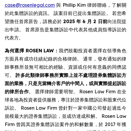
case@rosenlegal.com
與 Phillip Kim 律師聯絡，了解關
於此集體訴訟的資訊。 該案目前已提出集體訴訟。 若您希
望擔任首席原告，請務必於
2025 年 6 月 2 日前
向法院提
出申請。 首席原告是集體訴訟中代表其他成員指導訴訟的
代表方。
為何選擇 ROSEN LAW：
我們鼓勵投資者選擇在領導角色
方面具有成功往績紀錄的合格律師。 通常，發布通知的律
師事務所並無可相比的經驗、資源或任何有意義的同儕認
可。
許多此類律師事務所實際上並不處理證券集體訴訟方
面的業務，只是充當轉介客戶的中間人，或與實際提起訴訟
的律所合作
。 選擇律師需要明智。 Rosen Law Firm 在全
球各地為投資者提供服務，專注於證券集體訴訟和股東代位
訴訟。 Rosen Law Firm 曾針對一家中國公司發起過迄今
規模最大的證券集體訴訟，並成功達成和解。 Rosen Law
Firm 曾因其證券集體訴訟案件的和解數量，於 2017 年獲