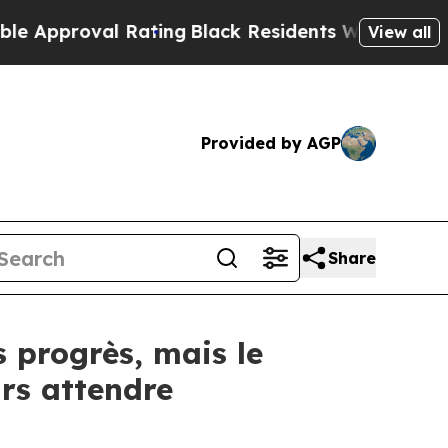
proval Rating
Black Residents Warned of Abusive
View all
Provided by AGP
Share
 progrès, mais le
urs attendre