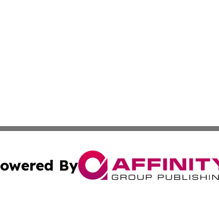
owered By
ubmit Press Release
Terms & Conditions
Copyright/DMCA