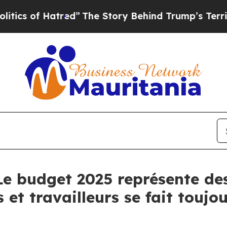
 of Hatred”
The Story Behind Trump’s Terrible Ap
Le budget 2025 représente des
 et travailleurs se fait toujo